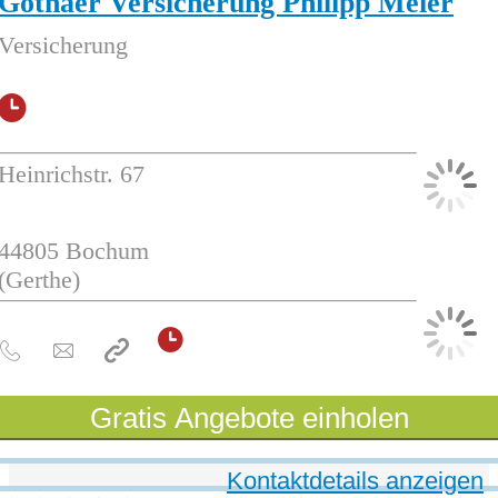
Gothaer Versicherung Philipp Meier
Versicherung
Heinrichstr. 67
44805
Bochum
(Gerthe)
Gratis Angebote einholen
Kontaktdetails anzeigen