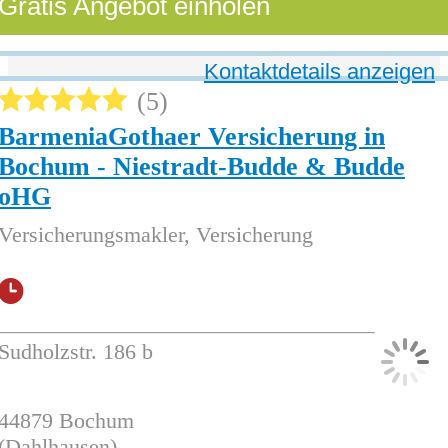
Gratis Angebot einholen
Kontaktdetails anzeigen
5
BarmeniaGothaer Versicherung in
Bochum - Niestradt-Budde & Budde
oHG
Versicherungsmakler, Versicherung
Sudholzstr. 186 b
44879
Bochum
(Dahlhausen)