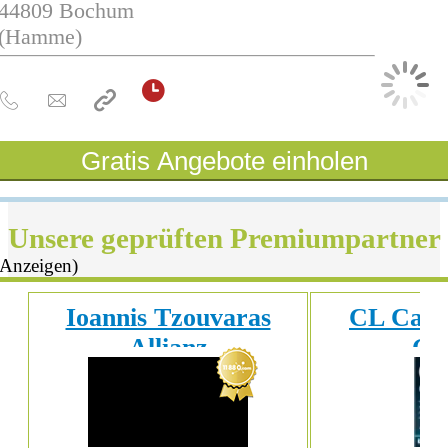
44809
Bochum
(Hamme)
Gratis Angebote einholen
Unsere geprüften Premiumpartner
(Anzeigen)
Ioannis Tzouvaras
CL Capit
Allianz
G
Generalvertretung