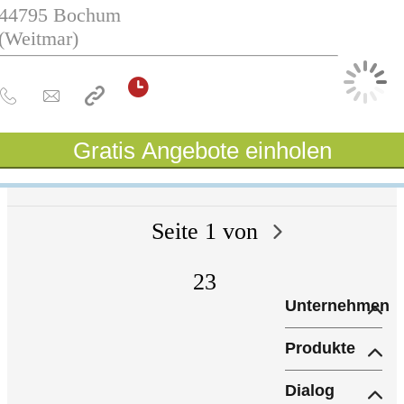
44795
Bochum
(Weitmar)
Gratis Angebote einholen
Seite
1
von
23
Unternehmen
Produkte
Dialog