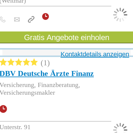
(Weitmar)
Gratis Angebote einholen
Kontaktdetails anzeigen
1
DBV Deutsche Ärzte Finanz
Versicherung, Finanzberatung,
Versicherungsmakler
Unterstr. 91