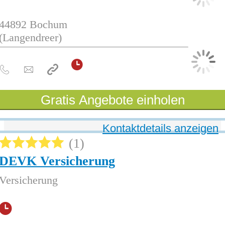
44892
Bochum
(Langendreer)
Gratis Angebote einholen
Kontaktdetails anzeigen
1
DEVK Versicherung
Versicherung