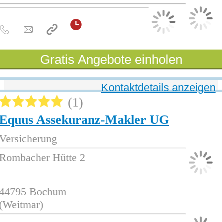
Gratis Angebote einholen
Kontaktdetails anzeigen
1
Equus Assekuranz-Makler UG
Versicherung
Rombacher Hütte 2
44795
Bochum
(Weitmar)