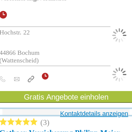
Hochstr. 22
44866
Bochum
(Wattenscheid)
Gratis Angebote einholen
Kontaktdetails anzeigen
3