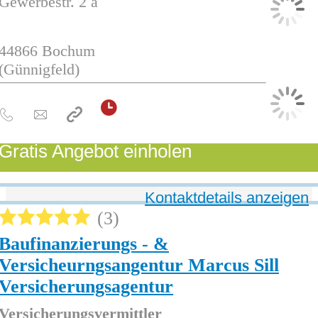
Gewerbestr. 2 a
44866
Bochum
(Günnigfeld)
Gratis Angebot einholen
Kontaktdetails anzeigen
3
Baufinanzierungs - &
Versicheurngsangentur Marcus Sill
Versicherungsagentur
Versicherungsvermittler