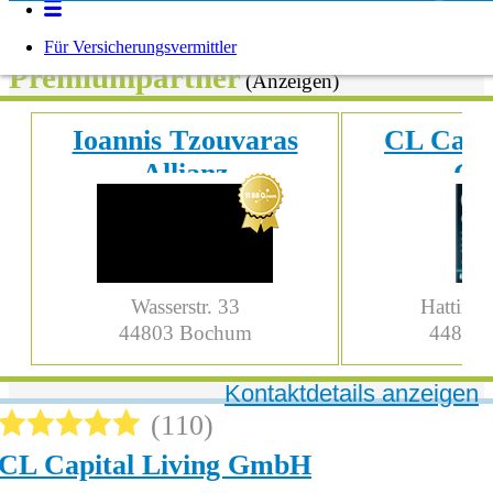
Unsere geprüften
Für Versicherungsvermittler
Premiumpartner
(Anzeigen)
Ioannis Tzouvaras
CL Capit
Allianz
G
Generalvertretung
Wasserstr. 33
Hattinge
44803
Bochum
44879
Kontaktdetails anzeigen
110
CL Capital Living GmbH