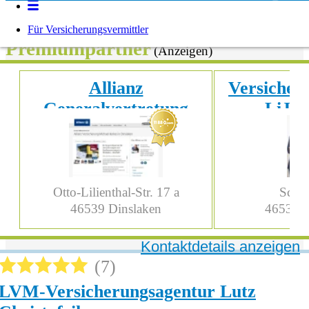
Unsere geprüften
Für Versicherungsvermittler
Premiumpartner
(Anzeigen)
Allianz
Versicher
Generalvertretung
LiJa
Michael Kerkes
Otto-Lilienthal-Str. 17 a
Schlo
46539
Dinslaken
46535
D
Kontaktdetails anzeigen
7
LVM-Versicherungsagentur Lutz