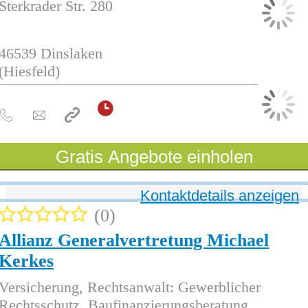
Sterkrader Str. 280
46539
Dinslaken
(Hiesfeld)
Gratis Angebote einholen
Kontaktdetails anzeigen
0
Allianz Generalvertretung Michael
Kerkes
Versicherung, Rechtsanwalt: Gewerblicher
Rechtsschutz, Baufinanzierungsberatung,