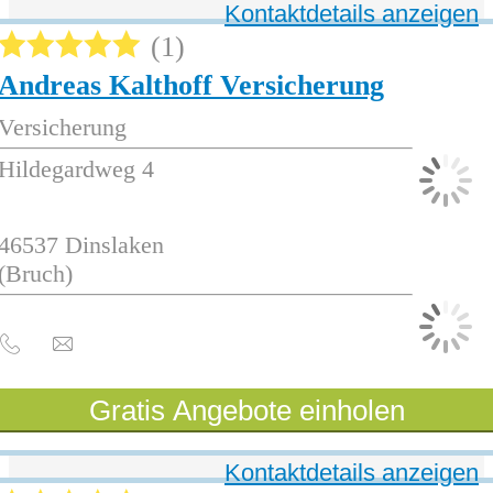
Kontaktdetails anzeigen
1
Andreas Kalthoff Versicherung
Versicherung
Hildegardweg 4
46537
Dinslaken
(Bruch)
Gratis Angebote einholen
Kontaktdetails anzeigen