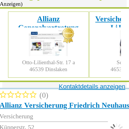
(Anzeigen)
Allianz
Versicher
Generalvertretung
LiJa
Michael Kerkes
Otto-Lilienthal-Str. 17 a
Schlo
46539
Dinslaken
46535
D
Kontaktdetails anzeigen
0
Allianz Versicherung Friedrich Neuhau
Versicherung
Küpperstr. 52