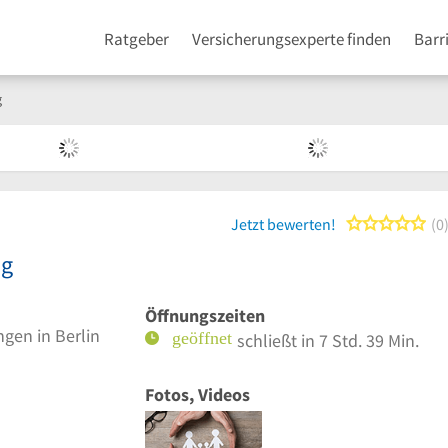
Ratgeber
Versicherungsexperte finden
Barr
g
0 
Jetzt bewerten!
0
ig
Öffnungszeiten
gen in Berlin
schließt in 7 Std. 39 Min.
Fotos, Videos