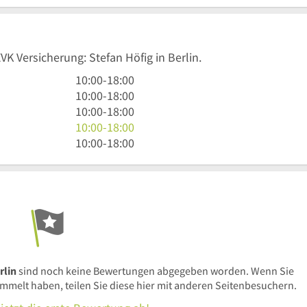
VK Versicherung: Stefan Höfig in Berlin.
10
10:00
-
18:00
Uhr
10
10:00
-
18:00
bis
Uhr
10
10:00
-
18:00
18
bis
Uhr
10
10:00
-
18:00
Uhr
18
bis
Uhr
10
10:00
-
18:00
Uhr
18
bis
Uhr
Uhr
18
bis
Uhr
18
Uhr
rlin
sind noch keine Bewertungen abgegeben worden. Wenn Sie
elt haben, teilen Sie diese hier mit anderen Seitenbesuchern.