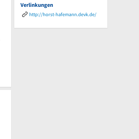
Verlinkungen
http://horst-hafemann.devk.de/