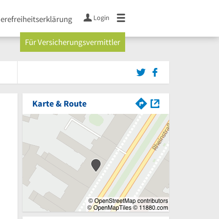
Login
ierefreiheitserklärung
Für Versicherungsvermittler
Karte & Route
von 5 Sternen