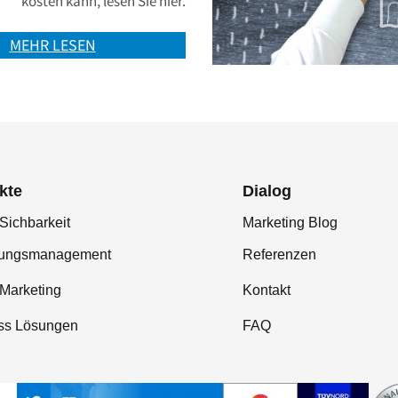
kosten kann, lesen Sie hier.
MEHR LESEN
kte
Dialog
Sichbarkeit
Marketing Blog
tungsmanagement
Referenzen
-Marketing
Kontakt
ss Lösungen
FAQ