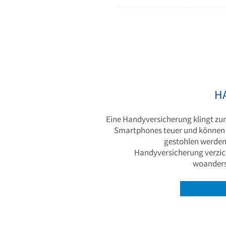
H
Eine Handyversicherung klingt zunä
Smartphones teuer und können
gestohlen werden
Handyversicherung verzicht
woanders 