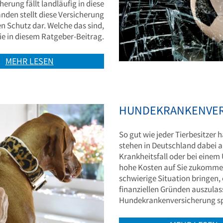
erung fällt landläufig in diese
den stellt diese Versicherung
n Schutz dar. Welche das sind,
ie in diesem Ratgeber-Beitrag.
MEHR LESEN
HUNDEKRANKENVE
So gut wie jeder Tierbesitzer
stehen in Deutschland dabei a
Krankheitsfall oder bei einem 
hohe Kosten auf Sie zukommen
schwierige Situation bringen
finanziellen Gründen auszulass
Hundekrankenversicherung sp