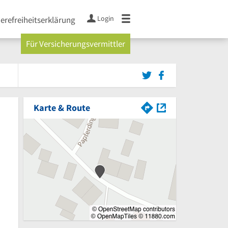
Login
ierefreiheitserklärung
Für Versicherungsvermittler
Karte & Route
von 5 Sternen