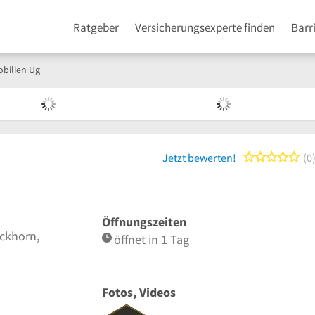
Ratgeber
Versicherungsexperte finden
Barr
bilien Ug
0 
Jetzt bewerten!
0
Öffnungszeiten
ckhorn,
öffnet in 1 Tag
Fotos, Videos