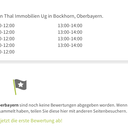
Von Thal Immobilien Ug in Bockhorn, Oberbayern.
13
0
-
12:00
13:00
-
14:00
Uhr
13
0
-
12:00
13:00
-
14:00
bis
Uhr
13
0
-
12:00
13:00
-
14:00
14
bis
Uhr
13
0
-
12:00
13:00
-
14:00
Uhr
14
bis
Uhr
0
-
12:00
Uhr
14
bis
Uhr
14
Uhr
berbayern
sind noch keine Bewertungen abgegeben worden. Wenn
mmelt haben, teilen Sie diese hier mit anderen Seitenbesuchern.
jetzt die erste Bewertung ab!