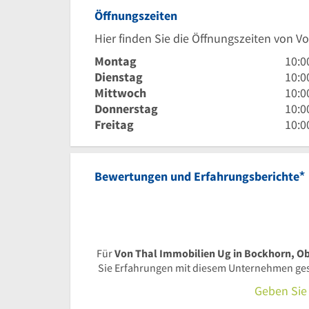
Öffnungszeiten
Hier finden Sie die Öffnungszeiten von 
10
Montag
10:0
Uhr
10
Dienstag
10:0
bis
Uhr
10
Mittwoch
10:0
12
bis
Uhr
10
Donnerstag
10:0
Uhr
12
bis
Uhr
10
Freitag
10:0
Uhr
12
bis
Uhr
Uhr
12
bis
Uhr
12
*
Bewertungen und Erfahrungsberichte
Uhr
Für
Von Thal Immobilien Ug in Bockhorn, O
Sie Erfahrungen mit diesem Unternehmen gesa
Geben Sie 