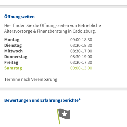
Öffnungszeiten
Hier finden Sie die Öffnungszeiten von Betriebliche
Altersvorsorge & Finanzberatung in Cadolzburg.
9
Montag
09:00
-
18:30
Uhr
8
Dienstag
08:30
-
18:30
bis
Uhr
8
Mittwoch
08:30
-
17:00
18
30
Uhr
8
Donnerstag
08:30
-
19:00
Uhr
bis
30
Uhr
8
Freitag
08:30
-
17:30
30
18
bis
30
Uhr
9
Samstag
09:00
-
13:00
Uhr
17
bis
30
Uhr
30
Uhr
19
bis
bis
Termine nach Vereinbarung
Uhr
17
13
Uhr
Uhr
30
*
Bewertungen und Erfahrungsberichte