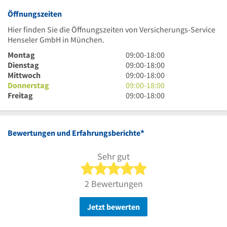
Öffnungszeiten
Hier finden Sie die Öffnungszeiten von Versicherungs-Service
Henseler GmbH in München.
9
Montag
09:00
-
18:00
Uhr
9
Dienstag
09:00
-
18:00
bis
Uhr
9
Mittwoch
09:00
-
18:00
18
bis
Uhr
9
Donnerstag
09:00
-
18:00
Uhr
18
bis
Uhr
9
Freitag
09:00
-
18:00
Uhr
18
bis
Uhr
Uhr
18
bis
Uhr
18
*
Bewertungen und Erfahrungsberichte
Uhr
Sehr gut
5 von 5 Sternen
2 Bewertungen
Jetzt bewerten