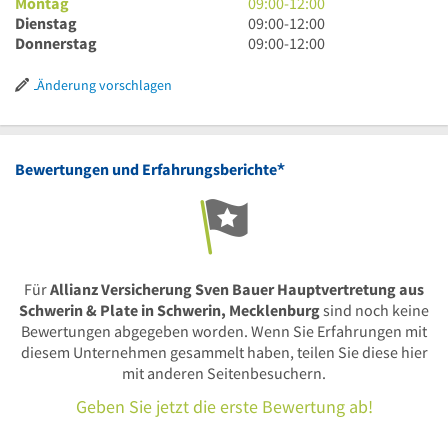
9
Montag
09:00
-
12:00
Uhr
9
Dienstag
09:00
-
12:00
bis
Uhr
9
Donnerstag
09:00
-
12:00
12
bis
Uhr
Uhr
12
bis
Änderung vorschlagen
Uhr
12
Uhr
*
Bewertungen und Erfahrungsberichte
Für
Allianz Versicherung Sven Bauer Hauptvertretung aus
Schwerin & Plate in Schwerin, Mecklenburg
sind noch keine
Bewertungen abgegeben worden. Wenn Sie Erfahrungen mit
diesem Unternehmen gesammelt haben, teilen Sie diese hier
mit anderen Seitenbesuchern.
Geben Sie jetzt die erste Bewertung ab!