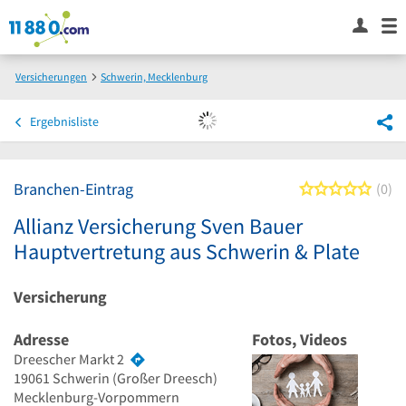
Versicherungen
Schwerin, Mecklenburg
Allianz Versicherung Sven Bauer Hauptvertretung aus Schwerin & Plate
Ergebnisliste
Branchen-Eintrag
0 von
0
Allianz Versicherung Sven Bauer
Hauptvertretung aus Schwerin & Plate
Versicherung
Adresse
Fotos, Videos
Dreescher Markt 2
19061
Schwerin
(Großer Dreesch)
Mecklenburg-Vorpommern