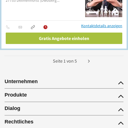
27753
Delmenhorst
(Dwoberg/Ströhen)
Kontaktdetails anzeigen
Gratis Angebote einholen
Seite
1
von
5
Unternehmen
Produkte
Dialog
Rechtliches