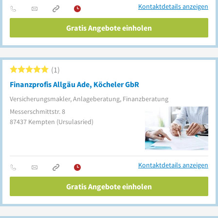
Kontaktdetails anzeigen
Gratis Angebote einholen
1
Finanzprofis Allgäu Ade, Köcheler GbR
Versicherungsmakler, Anlageberatung, Finanzberatung
Messerschmittstr. 8
87437
Kempten
(Ursulasried)
Kontaktdetails anzeigen
Gratis Angebote einholen