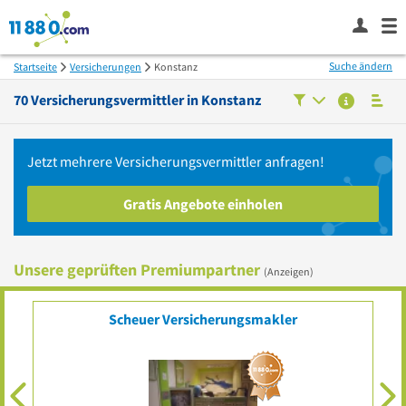
Suche ändern
Startseite
Versicherungen
Konstanz
70
Versicherungsvermittler in
Konstanz
Jetzt mehrere
Versicherungsvermittler
anfragen!
Gratis Angebote einholen
Unsere geprüften Premiumpartner
(Anzeigen)
nz
Scheuer Versicherungsmakler