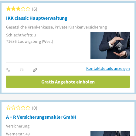
6
IKK classic Hauptverwaltung
Gesetzliche Krankenkasse, Private Krankenversicherung
Schlachthofstr. 3
71636
Ludwigsburg
(West)
Kontaktdetails anzeigen
Gratis Angebote einholen
0
A + R Versicherungsmakler GmbH
Versicherung
Wernerstr. 49