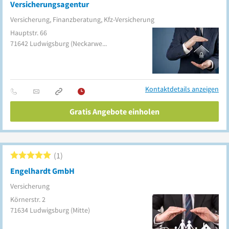
Versicherungsagentur
Versicherung, Finanzberatung, Kfz-Versicherung
Hauptstr. 66
71642
Ludwigsburg
(Neckarweihingen)
Kontaktdetails anzeigen
Gratis Angebote einholen
1
Engelhardt GmbH
Versicherung
Körnerstr. 2
71634
Ludwigsburg
(Mitte)