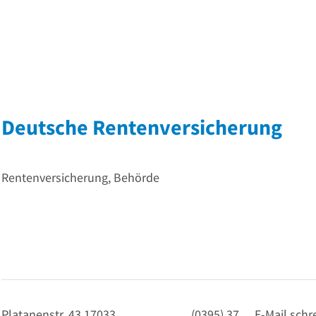
Deutsche Rentenversicherung
Rentenversicherung, Behörde
Platanenstr. 43
17033
(0395) 37…
E-Mail schr