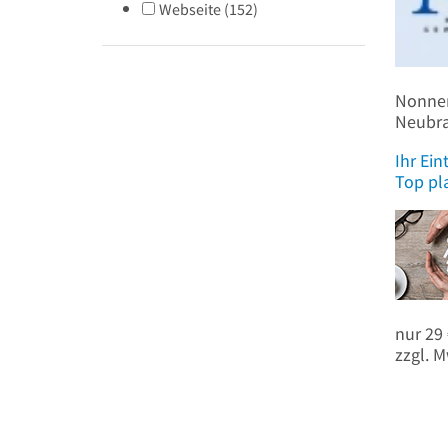
Webseite
(
152
)
Nonnen
Neubr
Ihr Ein
Top pla
nur 29
zzgl. M