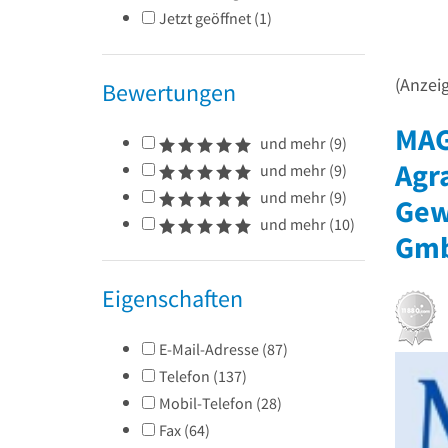
Jetzt geöffnet
(
1
)
(Anzei
Bewertungen
MAG
und mehr
(
9
)
Agr
und mehr
(
9
)
und mehr
(
9
)
Gew
und mehr
(
10
)
Gm
Eigenschaften
E-Mail-Adresse
(
87
)
Telefon
(
137
)
Mobil-Telefon
(
28
)
Fax
(
64
)