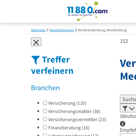
Startseite
Versicherungen
Neubrandenburg, Mecklenburg
152
Treffer
Ver
verfeinern
Me
Branchen
Suche
Versicherung
(
120
)
Versicherungsmakler
(
30
)
(deuts
Versicherungsvermittler
(
23
)
Finanzberatung
(
16
)
Empfe
Lebensversicherung
(
12
)