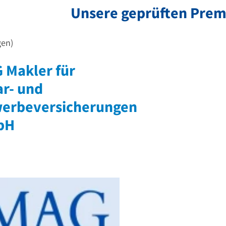
Unsere geprüften Pre
gen)
 Makler für
ar- und
erbeversicherungen
bH