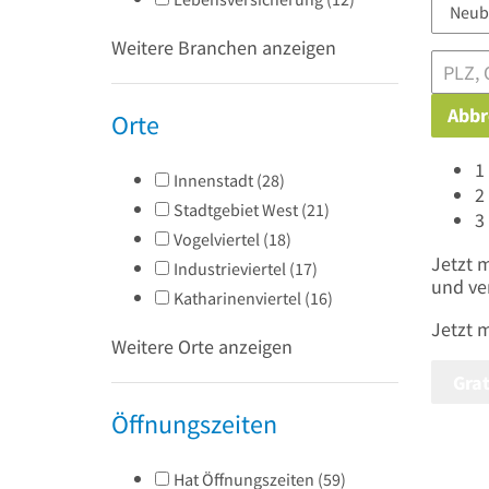
Weitere Branchen anzeigen
Abbr
Orte
1
Innenstadt
(
28
)
2
Stadtgebiet West
(
21
)
3
Vogelviertel
(
18
)
Jetzt 
Industrieviertel
(
17
)
und ve
Katharinenviertel
(
16
)
Jetzt 
Weitere Orte anzeigen
Grat
Öffnungszeiten
Hat Öffnungszeiten
(
59
)