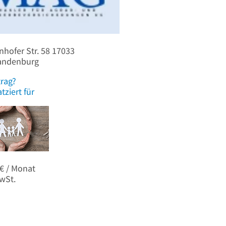
hofer Str. 58
17033
andenburg
trag?
tziert für
 € / Monat
wSt.