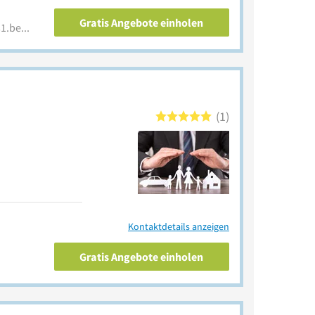
Gratis Angebote einholen
vertretung.allianz.de/klaus1.bereswill/?AZMEDID=Sharelink_CH-Custom_TH-VTHP_PA-ABV_PD-Vertreterseite_KA-perma|open|GBP.Website
1
Kontaktdetails anzeigen
Gratis Angebote einholen