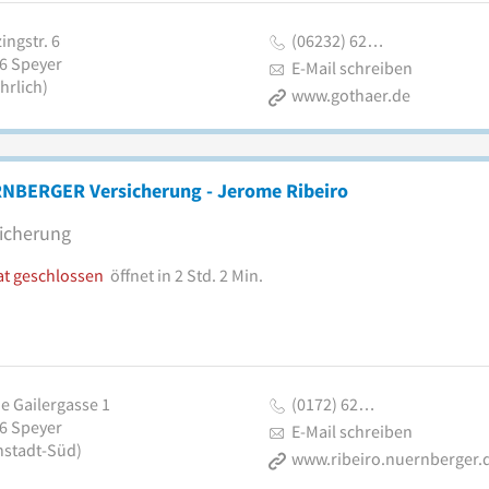
ingstr. 6
(06232) 62…
6
Speyer
E-Mail schreiben
hrlich)
www.gothaer.de
NBERGER Versicherung - Jerome Ribeiro
icherung
at geschlossen
öffnet in 2 Std. 2 Min.
e Gailergasse 1
(0172) 62…
6
Speyer
E-Mail schreiben
nstadt-Süd)
www.ribeiro.nuernberger.