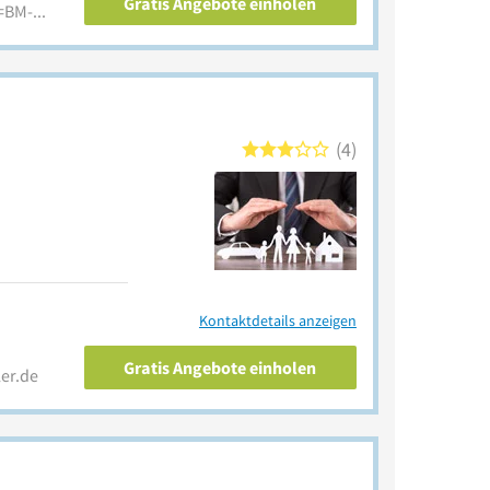
Gratis Angebote einholen
www.barmer.de/?em_cmp=BM-4034/yext/brand/2022/aw/extnet/all/link&em_src=cp
4
Kontaktdetails anzeigen
Gratis Angebote einholen
er.de