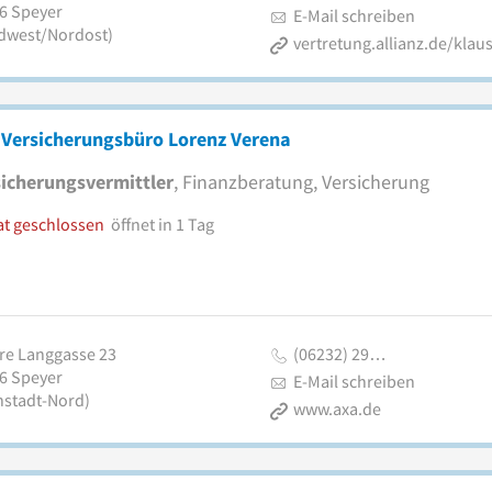
6
Speyer
E-Mail schreiben
dwest/Nordost)
 Versicherungsbüro Lorenz Verena
icherungsvermittler
, Finanzberatung, Versicherung
at geschlossen
öffnet in 1 Tag
re Langgasse 23
(06232) 29…
6
Speyer
E-Mail schreiben
nstadt-Nord)
www.axa.de