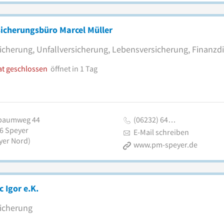
icherungsbüro Marcel Müller
icherung, Unfallversicherung, Lebensversicherung, Finanzdi
at geschlossen
öffnet in 1 Tag
baumweg 44
(06232) 64…
6
Speyer
E-Mail schreiben
yer Nord)
www.pm-speyer.de
c Igor e.K.
icherung