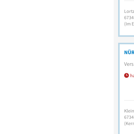
Lortz
6734
(Im E
NÜR
Vers
h
Klein
6734
(Ker