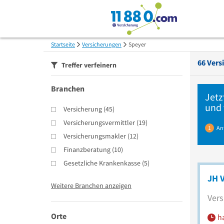
Startseite
Versicherungen
Speyer
66
Vers
Treffer verfeinern
Branchen
Jetz
und 
Versicherung
(
45
)
Versicherungsvermittler
(
19
)
1
An
Versicherungsmakler
(
12
)
Finanzberatung
(
10
)
Gesetzliche Krankenkasse
(
5
)
JH 
Weitere Branchen anzeigen
Vers
Orte
h