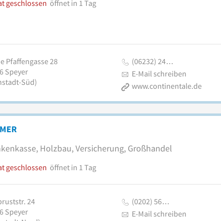
at geschlossen
öffnet in 1 Tag
ne Pfaffengasse 28
(06232) 24…
6
Speyer
E-Mail schreiben
nstadt-Süd)
www.continentale.de
MER
kenkasse, Holzbau, Versicherung, Großhandel
at geschlossen
öffnet in 1 Tag
ruststr. 24
(0202) 56…
6
Speyer
E-Mail schreiben