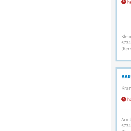
h
Klei
6734
(Ker
BAR
Kran
h
Armb
6734