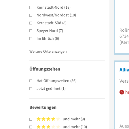
Kernstadt-Nord
(
18
)
Nordwest/Nordost
(
10
)
Kernstadt-Süd
(
8
)
Roßm
Speyer Nord
(
7
)
6734
Im Ehrlich
(
6
)
(Ker
Weitere Orte anzeigen
Öffnungszeiten
Alli
Vers
Hat Öffnungszeiten
(
36
)
Jetzt geöffnet
(
1
)
h
Bewertungen
und mehr
(
9
)
Auest
und mehr
(
10
)