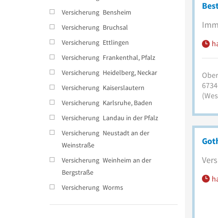
Best
Versicherung
Bensheim
Immo
Versicherung
Bruchsal
Versicherung
Ettlingen
h
Versicherung
Frankenthal, Pfalz
Versicherung
Heidelberg, Neckar
Ober
6734
Versicherung
Kaiserslautern
(Wes
Versicherung
Karlsruhe, Baden
Versicherung
Landau in der Pfalz
Versicherung
Neustadt an der
Goth
Weinstraße
Vers
Versicherung
Weinheim an der
Bergstraße
h
Versicherung
Worms