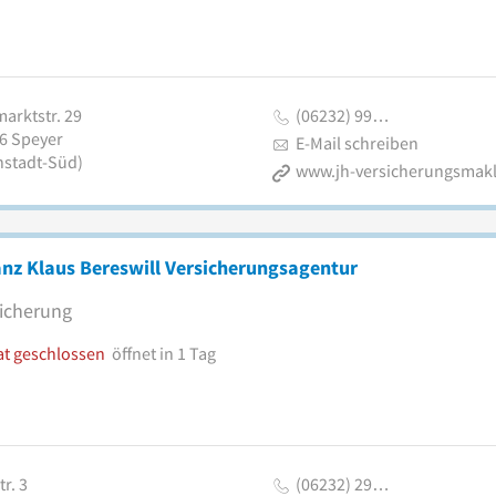
arktstr. 29
(06232) 99…
6
Speyer
E-Mail schreiben
nstadt-Süd)
www.jh-versicherungsmakl
anz Klaus Bereswill Versicherungsagentur
icherung
at geschlossen
öffnet in 1 Tag
r. 3
(06232) 29…