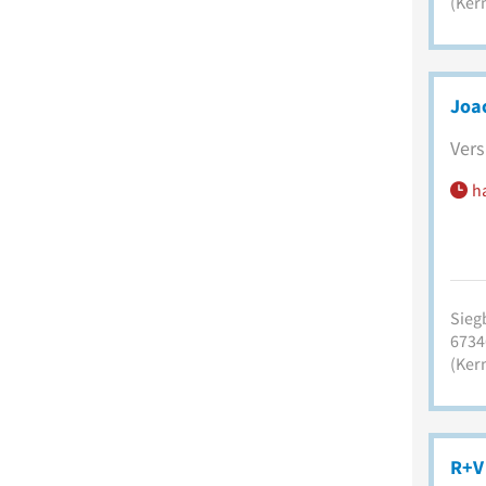
(Ker
Joa
Vers
h
Siegb
6734
(Ker
R+V