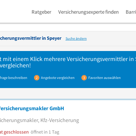
Ratgeber
Versicherungsexperte finden
Barr
icherungsvermittler in
Speyer
Suche ändern
t mit einem Klick mehrere
Versicherungsvermittler
in 
vergleichen!
frage beschreiben
2
Angebote vergleichen
3
Favoriten auswählen
Versicherungsmakler GmbH
icherungsmakler, Kfz-Versicherung
at geschlossen
öffnet in 1 Tag