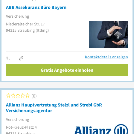
ABB Assekuranz Büro Bayern
Versicherung
Niederalteicher Str. 17
94315
Straubing
(Ittling)
Kontaktdetails anzeigen
Gratis Angebote einholen
0
Allianz Hauptvertretung Stelzl und Strebl GbR
Versicherungsagentur
Versicherung
Rot-Kreuz-Platz 4
94315
Straubing