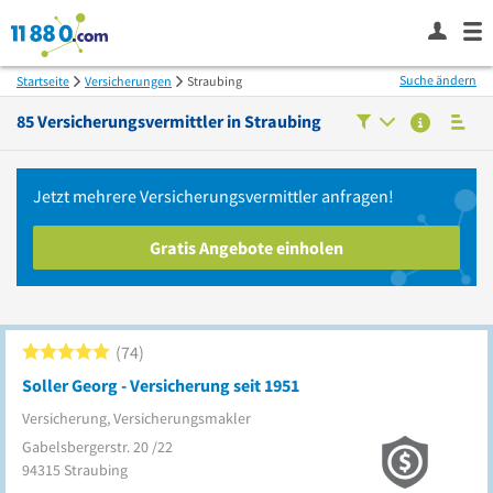
Suche ändern
Startseite
Versicherungen
Straubing
85
Versicherungsvermittler in
Straubing
Jetzt mehrere
Versicherungsvermittler
anfragen!
Gratis Angebote einholen
74
Soller Georg - Versicherung seit 1951
Versicherung, Versicherungsmakler
Gabelsbergerstr. 20 /22
94315
Straubing