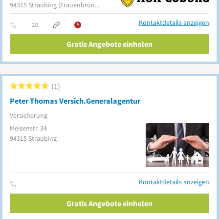
94315
Straubing
(Frauenbrünnl)
Kontaktdetails anzeigen
Gratis Angebote einholen
1
Peter Thomas Versich.Generalagentur
Versicherung
Meisenstr. 34
94315
Straubing
Kontaktdetails anzeigen
Gratis Angebote einholen