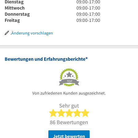
Uhr
9
Dienstag
09:00
-
17:00
bis
Uhr
9
Mittwoch
09:00
-
17:00
17
bis
Uhr
9
Donnerstag
09:00
-
17:00
Uhr
17
bis
Uhr
9
Freitag
09:00
-
17:00
Uhr
17
bis
Uhr
Uhr
17
bis
Änderung vorschlagen
Uhr
17
Uhr
*
Bewertungen und Erfahrungsberichte
TOP
Von zufriedenen Kunden ausgezeichnet.
Sehr gut
5 von 5 Sternen
86 Bewertungen
Jetzt bewerten