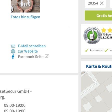
Gratis A
Fotos hinzufügen
870 Bewe
13.242 
E-Mail schreiben
kostenlos
s
zur Website
Facebook Seite
Karte & Rout
AssetSecur GmbH -
rg.
9
09:00
-
19:00
Uhr
9
09:00
-
19:00