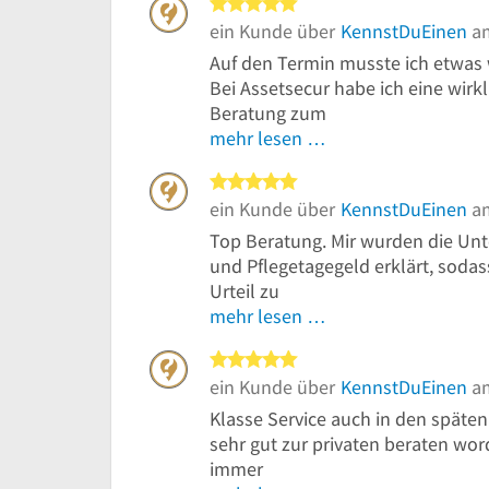
5 von 5 Sternen
ein Kunde über
KennstDuEinen
am
Auf den Termin musste ich etwas w
Bei Assetsecur habe ich eine wir
Beratung zum
mehr lesen …
5 von 5 Sternen
ein Kunde über
KennstDuEinen
am
Top Beratung. Mir wurden die Unt
und Pflegetagegeld erklärt, sodass
Urteil zu
mehr lesen …
5 von 5 Sternen
ein Kunde über
KennstDuEinen
am
Klasse Service auch in den späte
sehr gut zur privaten beraten wo
immer