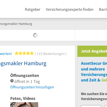
Ratgeber
Versicherungsexperte finden
Barr
herungsmakler Hamburg
Jetzt Angebot
5 von 5 Sternen
ewerten!
115 Bewertungen
ungsmakler Hamburg
und
mehrere
Versicherungs
Öffnungszeiten
und Zeit &
Ge
öffnet in 1 Tag
Öffnungszeiten hinzufügen
Wo suchen Sie 
Fotos, Videos
Versicherungsv