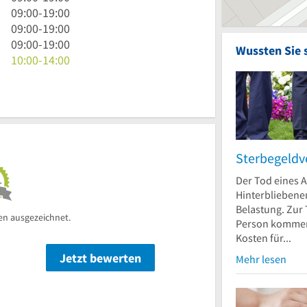
bis
Uhr
9
09:00
-
19:00
19
bis
Uhr
9
09:00
-
19:00
Uhr
19
bis
Uhr
9
09:00
-
19:00
Wussten Sie 
Uhr
19
bis
Uhr
10
10:00
-
14:00
Uhr
19
bis
Uhr
Uhr
19
bis
Uhr
14
Uhr
Sterbegeldv
Der Tod eines A
Hinterbliebene
Belastung. Zur 
en ausgezeichnet.
Person kommen
Kosten für...
Jetzt bewerten
n
Mehr lesen