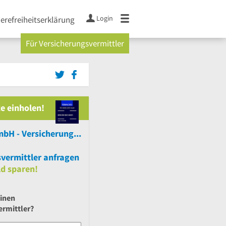
Login
ierefreiheitserklärung
Für Versicherungsvermittler
e einholen!
AssetSecur GmbH - Versicherungsmakler Hamburg
vermittler anfragen
ld sparen!
einen
ermittler?