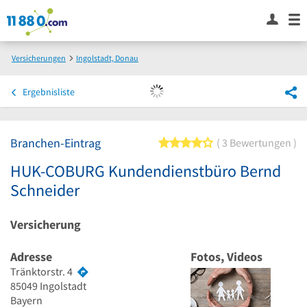
Versicherungen
Ingolstadt, Donau
HUK-COBURG Kundendienstbüro Bernd Schneider
Ergebnisliste
Branchen-Eintrag
4 von 5 Sternen
3 Bewertungen
HUK-COBURG Kundendienstbüro Bernd
Schneider
Versicherung
Adresse
Fotos, Videos
Tränktorstr. 4
85049
Ingolstadt
Bayern