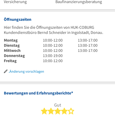
Versicherung
Baufinanzierungsberatung
Öffnungszeiten
Hier finden Sie die Öffnungszeiten von HUK-COBURG
Kundendienstbüro Bernd Schneider in Ingolstadt, Donau.
10
13
Montag
10:00
-
12:00
13:00
-
17:00
Uhr
10
Uhr
13
Dienstag
10:00
-
12:00
13:00
-
17:00
bis
Uhr
10
bis
Uhr
13
Mittwoch
10:00
-
12:00
13:00
-
17:00
12
bis
Uhr
13
17
bis
Uhr
Donnerstag
13:00
-
19:00
Uhr
12
bis
Uhr
10
Uhr
17
bis
Freitag
10:00
-
12:00
Uhr
12
bis
Uhr
Uhr
17
Uhr
19
bis
Uhr
Änderung vorschlagen
Uhr
12
Uhr
*
Bewertungen und Erfahrungsberichte
Gut
4 von 5 Sternen