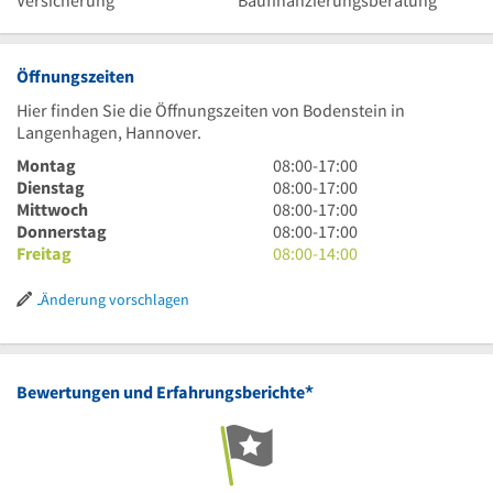
Versicherung
Baufinanzierungsberatung
Öffnungszeiten
Hier finden Sie die Öffnungszeiten von Bodenstein in
Langenhagen, Hannover.
8
Montag
08:00
-
17:00
Uhr
8
Dienstag
08:00
-
17:00
bis
Uhr
8
Mittwoch
08:00
-
17:00
17
bis
Uhr
8
Donnerstag
08:00
-
17:00
Uhr
17
bis
Uhr
8
Freitag
08:00
-
14:00
Uhr
17
bis
Uhr
Uhr
17
bis
Änderung vorschlagen
Uhr
14
Uhr
*
Bewertungen und Erfahrungsberichte