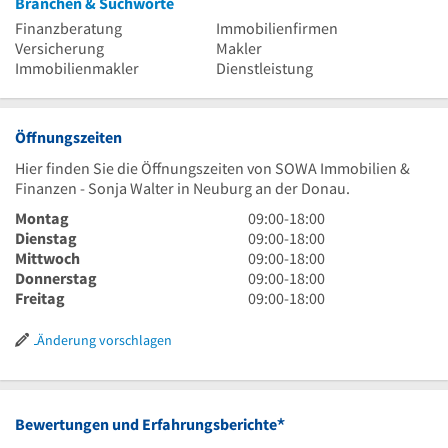
Branchen & Suchworte
Finanzberatung
Immobilienfirmen
Versicherung
Makler
Immobilienmakler
Dienstleistung
Öffnungszeiten
Hier finden Sie die Öffnungszeiten von SOWA Immobilien &
Finanzen - Sonja Walter in Neuburg an der Donau.
9
Montag
09:00
-
18:00
Uhr
9
Dienstag
09:00
-
18:00
bis
Uhr
9
Mittwoch
09:00
-
18:00
18
bis
Uhr
9
Donnerstag
09:00
-
18:00
Uhr
18
bis
Uhr
9
Freitag
09:00
-
18:00
Uhr
18
bis
Uhr
Uhr
18
bis
Änderung vorschlagen
Uhr
18
Uhr
*
Bewertungen und Erfahrungsberichte