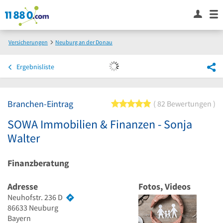
Versicherungen
Neuburg an der Donau
SOWA Immobilien & Finanzen - Sonja Walter
Ergebnisliste
Branchen-Eintrag
5 von 5 Sternen
82 Bewertungen
SOWA Immobilien & Finanzen - Sonja
Walter
Finanzberatung
Adresse
Fotos, Videos
Neuhofstr. 236 D
86633
Neuburg
Bayern