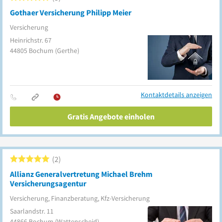
Gothaer Versicherung Philipp Meier
Versicherung
Heinrichstr. 67
44805
Bochum
(Gerthe)
Kontaktdetails anzeigen
Gratis Angebote einholen
2
Allianz Generalvertretung Michael Brehm
Versicherungsagentur
Versicherung, Finanzberatung, Kfz-Versicherung
Saarlandstr. 11
44866
Bochum
(Wattenscheid)