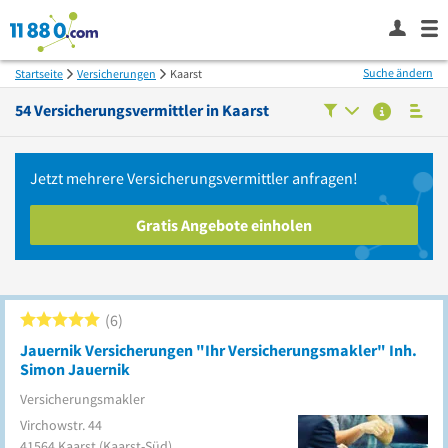
Suche ändern
Startseite
Versicherungen
Kaarst
54
Versicherungsvermittler in
Kaarst
Jetzt mehrere
Versicherungsvermittler
anfragen!
Gratis Angebote einholen
6
Jauernik Versicherungen "Ihr Versicherungsmakler" Inh.
Simon Jauernik
Versicherungsmakler
Virchowstr. 44
41564
Kaarst
(Kaarst-Süd)