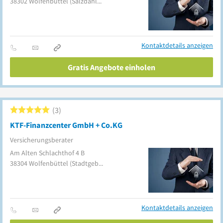
38302
Wolfenbüttel
(Salzdahlum)
Kontaktdetails anzeigen
Gratis Angebote einholen
3
KTF-Finanzcenter GmbH + Co.KG
Versicherungsberater
Am Alten Schlachthof 4 B
38304
Wolfenbüttel
(Stadtgebiet)
Kontaktdetails anzeigen