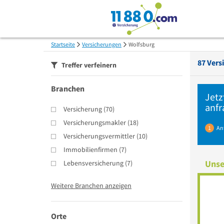
Startseite
Versicherungen
Wolfsburg
87
Vers
Treffer verfeinern
Branchen
Jetz
anfr
Versicherung
(
70
)
Versicherungsmakler
(
18
)
1
An
Versicherungsvermittler
(
10
)
Immobilienfirmen
(
7
)
Unse
Lebensversicherung
(
7
)
Weitere Branchen anzeigen
Orte