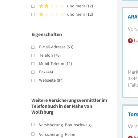
und mehr
(
12
)
und mehr
(
12
)
ARA
Vers
Eigenschaften
h
E-Mail-Adresse
(
53
)
Telefon
(
76
)
Mobil-Telefon
(
11
)
Markt
Fax
(
44
)
3844
Webseite
(
87
)
(Fall
Weitere Versicherungsvermittler im
Telefonbuch in der Nähe von
Wolfsburg
Tors
Versicherung
Braunschweig
Vers
Versicherung
Peine