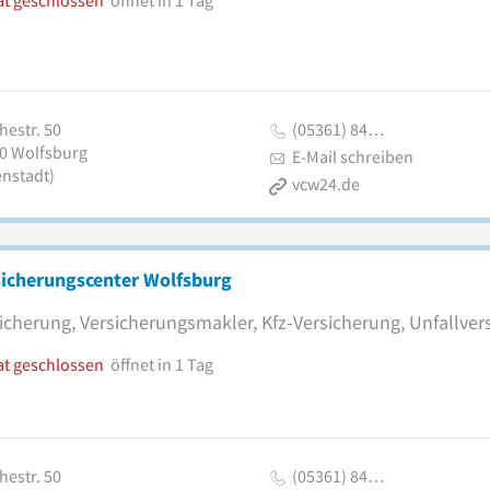
at geschlossen
öffnet in 1 Tag
hestr. 50
(05361) 84…
0
Wolfsburg
E-Mail schreiben
enstadt)
vcw24.de
sicherungscenter Wolfsburg
icherung, Versicherungsmakler, Kfz-Versicherung, Unfallver
at geschlossen
öffnet in 1 Tag
hestr. 50
(05361) 84…