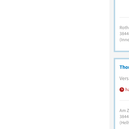
Rothe
3844
(Inn
Tho
Vers
h
Am Z
3844
(Hell