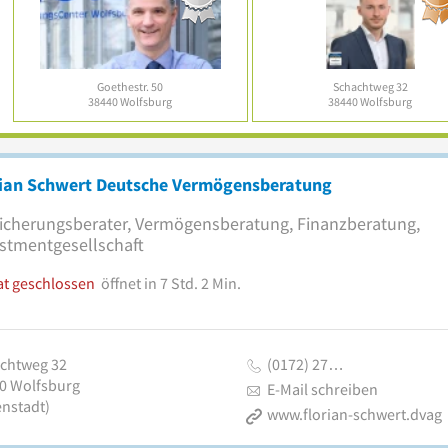
Goethestr. 50
Schachtweg 32
38440
Wolfsburg
38440
Wolfsburg
rian Schwert Deutsche Vermögensberatung
icherungsberater, Vermögensberatung, Finanzberatung,
stmentgesellschaft
at geschlossen
öffnet in 7 Std. 2 Min.
chtweg 32
(0172) 27…
0
Wolfsburg
E-Mail schreiben
enstadt)
www.florian-schwert.dvag