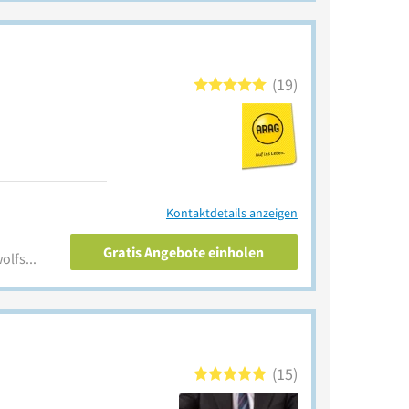
19
Kontaktdetails anzeigen
Gratis Angebote einholen
www.arag-partner.de/gst-wolfsburg-peine
15