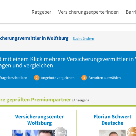
Ratgeber
Versicherungsexperte finden
Barr
icherungsvermittler in
Wolfsburg
Suche ändern
t mit einem Klick mehrere
Versicherungsvermittler
in 
agen und vergleichen!
frage beschreiben
2
Angebote vergleichen
3
Favoriten auswählen
re geprüften Premiumpartner
(Anzeigen)
Versicherungscenter
Florian Schwert
Wolfsburg
Deutsche
Vermögensberatun