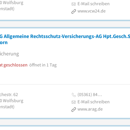
0
Wolfsburg
E-Mail schreiben
enstadt)
www.vcw24.de
G Allgemeine Rechtsschutz-Versicherungs-AG Hpt.Gesch.S
horn
icherung
at geschlossen
öffnet in 1 Tag
chestr. 62
(05361) 84…
0
Wolfsburg
E-Mail schreiben
enstadt)
www.arag.de