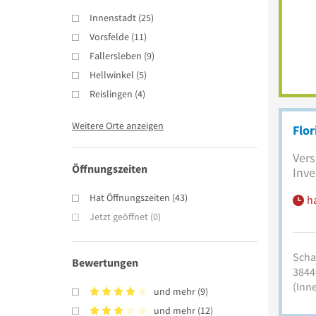
Innenstadt
(
25
)
Vorsfelde
(
11
)
Fallersleben
(
9
)
Hellwinkel
(
5
)
Reislingen
(
4
)
Weitere Orte anzeigen
Flo
Vers
Öffnungszeiten
Inve
Hat Öffnungszeiten
(
43
)
h
Jetzt geöffnet
(
0
)
Scha
Bewertungen
3844
(Inn
und mehr
(
9
)
und mehr
(
12
)