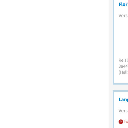
Flo
Vers
Reisl
3844
(Hell
Lan
Vers
h