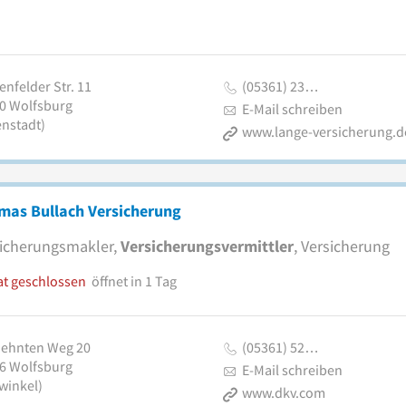
nfelder Str. 11
(05361) 23…
0
Wolfsburg
E-Mail schreiben
enstadt)
www.lange-versicherung.d
mas Bullach Versicherung
icherungsmakler,
Versicherungsvermittler
, Versicherung
at geschlossen
öffnet in 1 Tag
ehnten Weg 20
(05361) 52…
6
Wolfsburg
E-Mail schreiben
winkel)
www.dkv.com