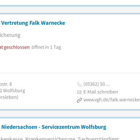
 Vertretung Falk Warnecke
icherung
at geschlossen
öffnet in 1 Tag
str. 8
(05362) 50…
2
Wolfsburg
E-Mail schreiben
ersleben)
www.vgh.de/falk.warnecke
 Niedersachsen - Servicezentrum Wolfsburg
kenkasse, Krankenversicherung, Sachverständiger