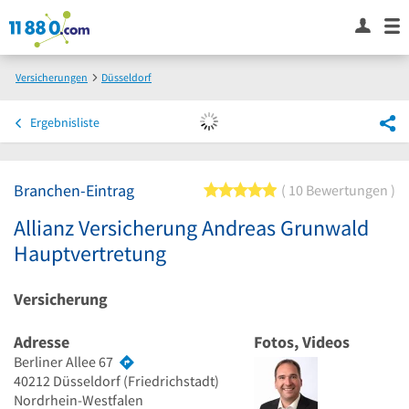
Versicherungen
Düsseldorf
Allianz Versicherung Andreas Grunwald Hauptvertretung
Ergebnisliste
Branchen-Eintrag
5 von 5 Sternen
10 Bewertungen
Allianz Versicherung Andreas Grunwald
Hauptvertretung
Versicherung
Adresse
Fotos, Videos
Berliner Allee 67
40212
Düsseldorf
(Friedrichstadt)
Nordrhein-Westfalen