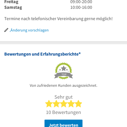
Uhr
20
bis
Uhr
9
Freitag
09:00
-
20:00
Uhr
20
bis
Uhr
10
Samstag
10:00
-
16:00
Uhr
20
bis
Uhr
Uhr
20
bis
Termine nach telefonischer Vereinbarung gerne möglich!
Uhr
16
Uhr
Änderung vorschlagen
*
Bewertungen und Erfahrungsberichte
TOP
Von zufriedenen Kunden ausgezeichnet.
Sehr gut
5 von 5 Sternen
10 Bewertungen
Jetzt bewerten