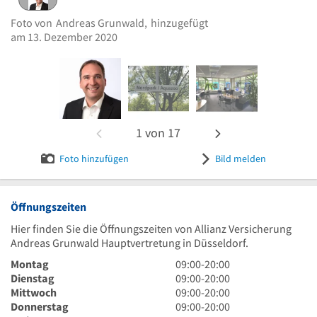
eingestellt von
Andreas Grunwald
am 13. Dezember
2020
Foto von
Andreas Grunwald,
hinzugefügt
am 13. Dezember 2020
Andreas Grunwald
Bild melden
1
von
17
Foto hinzufügen
Bild melden
Öffnungszeiten
Hier finden Sie die Öffnungszeiten von Allianz Versicherung
Andreas Grunwald Hauptvertretung in Düsseldorf.
9
Montag
09:00
-
20:00
Uhr
9
Dienstag
09:00
-
20:00
bis
Uhr
9
Mittwoch
09:00
-
20:00
20
bis
Uhr
9
Donnerstag
09:00
-
20:00