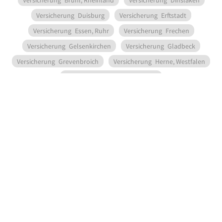
Versicherung
Brühl, Rheinland
Versicherung
Dinslaken
Versicherung
Duisburg
Versicherung
Erftstadt
Versicherung
Essen, Ruhr
Versicherung
Frechen
Versicherung
Gelsenkirchen
Versicherung
Gladbeck
Versicherung
Grevenbroich
Versicherung
Herne, Westfalen
Versicherung
Hürth, Rheinland
Versicherung
Kerpen, Rheinland
Versicherung
Köln
Versicherung
Leverkusen
Versicherung
Mönchengladbach
Versicherung
Moers
Unternehmen
Produkte