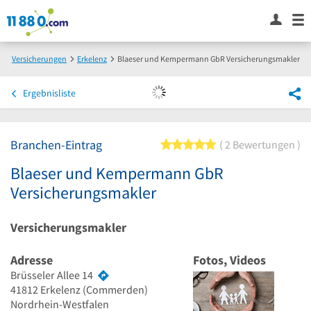
Versicherungen
Erkelenz
Blaeser und Kempermann GbR Versicherungsmakler
Ergebnisliste
Branchen-Eintrag
5 von 5 Sternen
2 Bewertungen
Blaeser und Kempermann GbR
Versicherungsmakler
Versicherungsmakler
Adresse
Fotos, Videos
Brüsseler Allee 14
41812
Erkelenz
(Commerden)
Nordrhein-Westfalen