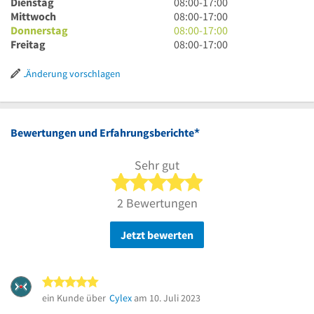
Uhr
8
Dienstag
08:00
-
17:00
bis
Uhr
8
Mittwoch
08:00
-
17:00
17
bis
Uhr
8
Donnerstag
08:00
-
17:00
Uhr
17
bis
Uhr
8
Freitag
08:00
-
17:00
Uhr
17
bis
Uhr
Uhr
17
bis
Änderung vorschlagen
Uhr
17
Uhr
*
Bewertungen und Erfahrungsberichte
Sehr gut
5 von 5 Sternen
2 Bewertungen
Jetzt bewerten
5 von 5 Sternen
ein Kunde über
Cylex
am 10. Juli 2023