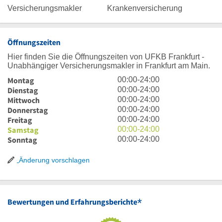
Versicherungsmakler
Krankenversicherung
Öffnungszeiten
Hier finden Sie die Öffnungszeiten von UFKB Frankfurt -
Unabhängiger Versicherungsmakler in Frankfurt am Main.
0
Montag
00:00
-
24:00
Uhr
0
Dienstag
00:00
-
24:00
bis
Uhr
0
Mittwoch
00:00
-
24:00
24
bis
Uhr
0
Donnerstag
00:00
-
24:00
Uhr
24
bis
Uhr
0
Freitag
00:00
-
24:00
Uhr
24
bis
Uhr
0
Samstag
00:00
-
24:00
Uhr
24
bis
Uhr
0
Sonntag
00:00
-
24:00
Uhr
24
bis
Uhr
Uhr
24
bis
Änderung vorschlagen
Uhr
24
Uhr
*
Bewertungen und Erfahrungsberichte