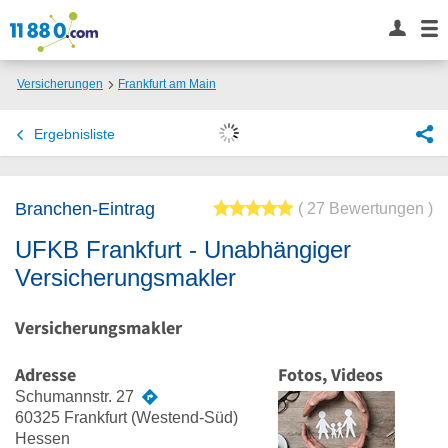
Versicherungen
Frankfurt am Main
UFKB Frankfurt - Unabhängiger Versicherungsmakler
Ergebnisliste
Branchen-Eintrag
5 von 5 Sternen
27 Bewertungen
UFKB Frankfurt - Unabhängiger
Versicherungsmakler
Versicherungsmakler
Adresse
Fotos, Videos
Schumannstr. 27
60325
Frankfurt
(Westend-Süd)
Hessen