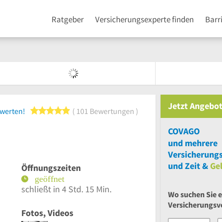
Ratgeber
Versicherungsexperte finden
Barr
Jetzt Angebot
5 von 5 Sternen
ewerten!
101 Bewertungen
COVAGO
und
mehrere
Versicherungs
und Zeit &
Ge
Öffnungszeiten
schließt in 4 Std. 15 Min.
Wo suchen Sie 
Versicherungsv
Fotos, Videos