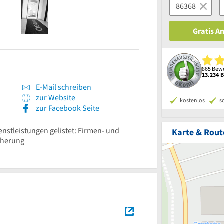
Gratis A
865 Bewe
13.234 
E-Mail schreiben
zur Website
kostenlos
s
zur Facebook Seite
ienstleistungen gelistet: Firmen- und
Karte & Rout
cherung