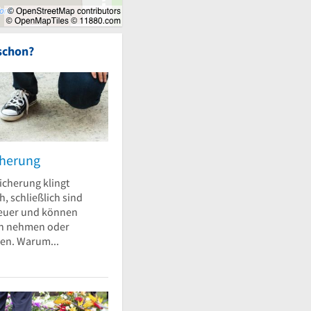
schon?
cherung
icherung klingt
h, schließlich sind
euer und können
en nehmen oder
en. Warum...
COVAGO Büro