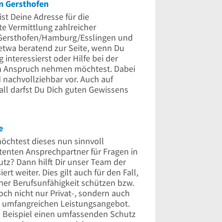
n Gersthofen
t Deine Adresse für die
 Vermittlung zahlreicher
 Gersthofen/Hamburg/Esslingen und
etwa beratend zur Seite, wenn Du
 interessierst oder Hilfe bei der
 in Anspruch nehmen möchtest. Dabei
d nachvollziehbar vor. Auch auf
all darfst Du Dich guten Gewissens
e
möchtest dieses nun sinnvoll
enten Ansprechpartner für Fragen in
tz? Dann hilft Dir unser Team der
t weiter. Dies gilt auch für den Fall,
er Berufsunfähigkeit schützen bzw.
och nicht nur Privat-, sondern auch
 umfangreichen Leistungsangebot.
m Beispiel einen umfassenden Schutz