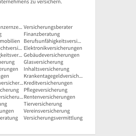
Unternehmens zu versichern.
Firmen- und Konzernzentrale
Versicherungsberater
g
Finanzberatung
mobilien
Berufsunfähigkeitsversicherung
Betriebshaftpflichtversicherung
Elektronikversicherungen
Erwerbsunfähigkeitsversicherungen
Gebäudeversicherungen
herung
Glasversicherung
herungen
Inhaltsversicherung
ngen
Krankentagegeldversicherungen
Krankenzusatzversicherung
Kreditversicherungen
icherung
Pflegeversicherung
Reisekrankenversicherung
Rentenversicherungen
ung
Tierversicherung
rungen
Vereinsversicherung
beratung
Versicherungsvermittlung