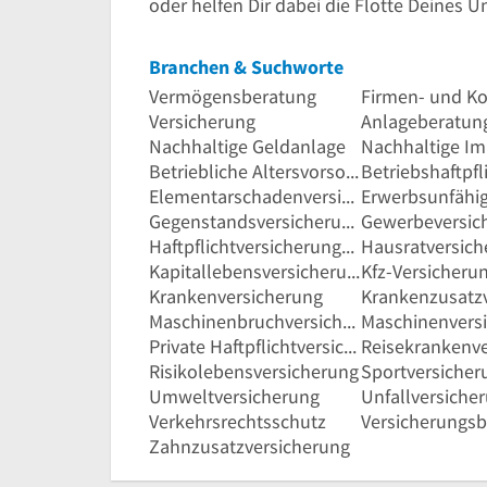
oder helfen Dir dabei die Flotte Deines 
Branchen & Suchworte
Vermögensberatung
Versicherung
Anlageberatun
Nachhaltige Geldanlage
Nachhaltige Im
Betriebliche Altersvorsorge
Elementarschadenversicherung
Gegenstandsversicherung
Gewerbeversic
Haftpflichtversicherungen
Hausratversic
Kapitallebensversicherung
Kfz-Versicheru
Krankenversicherung
Maschinenbruchversicherungen
Maschinenvers
Private Haftpflichtversicherung
Risikolebensversicherung
Sportversicher
Umweltversicherung
Unfallversiche
Verkehrsrechtsschutz
Versicherungs
Zahnzusatzversicherung