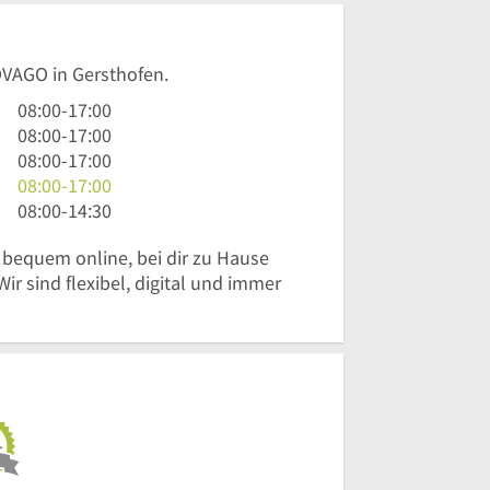
OVAGO in Gersthofen.
8
08:00
-
17:00
Uhr
8
08:00
-
17:00
bis
Uhr
8
08:00
-
17:00
17
bis
Uhr
8
08:00
-
17:00
Uhr
17
bis
Uhr
8
08:00
-
14:30
Uhr
17
bis
Uhr
 bequem online, bei dir zu Hause
Uhr
17
bis
ir sind flexibel, digital und immer
Uhr
14
Uhr
30