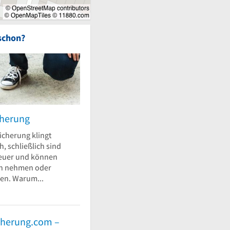
schon?
cherung
icherung klingt
h, schließlich sind
euer und können
en nehmen oder
en. Warum...
cherung.com –