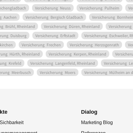
chengladbach
Versicherung
Neuss
Versicherung
Pulheim
Ve
g
Aachen
Versicherung
Bergisch Gladbach
Versicherung
Bornheim
ng
Brühl, Rheinland
Versicherung
Düren, Rheinland
Versicherung
erung
Duisburg
Versicherung
Erftstadt
Versicherung
Eschweiler, R
kirchen
Versicherung
Frechen
Versicherung
Herzogenrath
Ve
rung
Hürth, Rheinland
Versicherung
Kerpen, Rheinland
Versicher
rung
Krefeld
Versicherung
Langenfeld, Rheinland
Versicherung
Le
erung
Meerbusch
Versicherung
Moers
Versicherung
Mülheim an d
kte
Dialog
Sichbarkeit
Marketing Blog