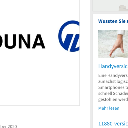
Wussten Sie 
Handyversi
Eine Handyvers
zunächst logisc
Smartphones t
schnell Schäd
gestohlen werd
Mehr lesen
am 13. Dezember 2020
11880-versi
ber 2020
 Barbara