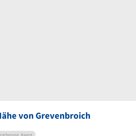
 Nähe von Grevenbroich
rsicherung
Kaarst