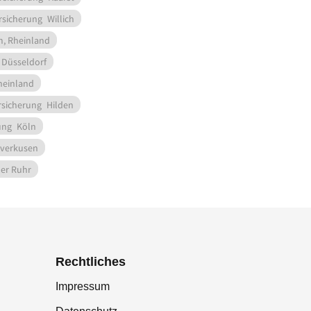
rsicherung
Willich
, Rheinland
Düsseldorf
heinland
rsicherung
Hilden
ung
Köln
verkusen
er Ruhr
Rechtliches
Impressum