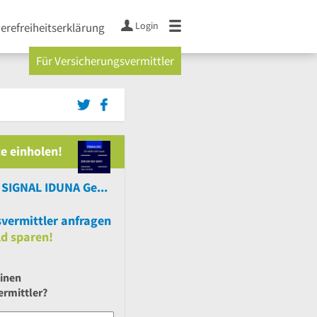
Login
ierefreiheitserklärung
Für Versicherungsvermittler
e einholen!
Barbara Meiß SIGNAL IDUNA Generalagentur
vermittler anfragen
ld sparen!
einen
ermittler?