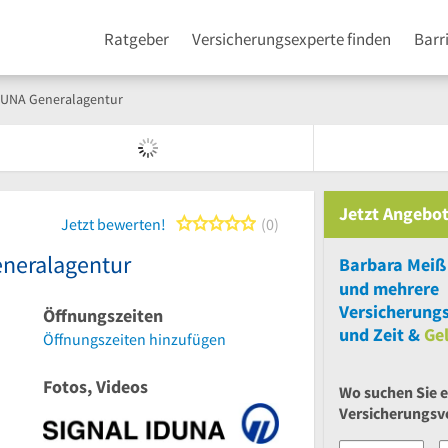
Ratgeber
Versicherungsexperte finden
Barr
DUNA Generalagentur
Jetzt Angebot
0 von 5 Sternen
Jetzt bewerten!
0
neralagentur
und
mehrere
Versicherungs
Öffnungszeiten
und Zeit &
Ge
Öffnungszeiten hinzufügen
Fotos, Videos
Wo suchen Sie 
Versicherungsv