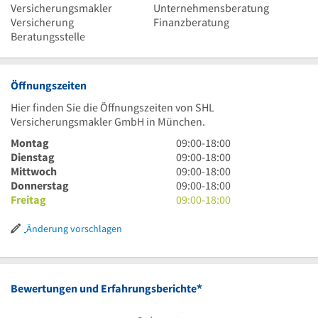
Versicherungsmakler
Unternehmensberatung
Versicherung
Finanzberatung
Beratungsstelle
Öffnungszeiten
Hier finden Sie die Öffnungszeiten von SHL
Versicherungsmakler GmbH in München.
9
Montag
09:00
-
18:00
Uhr
9
Dienstag
09:00
-
18:00
bis
Uhr
9
Mittwoch
09:00
-
18:00
18
bis
Uhr
9
Donnerstag
09:00
-
18:00
Uhr
18
bis
Uhr
9
Freitag
09:00
-
18:00
Uhr
18
bis
Uhr
Uhr
18
bis
Änderung vorschlagen
Uhr
18
Uhr
*
Bewertungen und Erfahrungsberichte