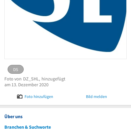
DS
DS
eingestellt von
DZ_SHL
am 13. Dezember 2020
Foto von
DZ_SHL,
hinzugefügt
Bild melden
am 13. Dezember 2020
Foto hinzufügen
Bild melden
Über uns
Branchen & Suchworte