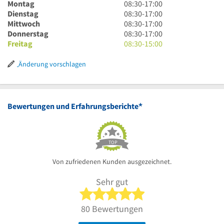
8
Montag
08:30
-
17:00
Uhr
8
Dienstag
08:30
-
17:00
30
Uhr
8
Mittwoch
08:30
-
17:00
bis
30
Uhr
8
Donnerstag
08:30
-
17:00
17
bis
30
Uhr
8
Freitag
08:30
-
15:00
Uhr
17
bis
30
Uhr
Uhr
17
bis
30
Änderung vorschlagen
Uhr
17
bis
Uhr
15
Uhr
*
Bewertungen und Erfahrungsberichte
TOP
Von zufriedenen Kunden ausgezeichnet.
Sehr gut
5 von 5 Sternen
80 Bewertungen