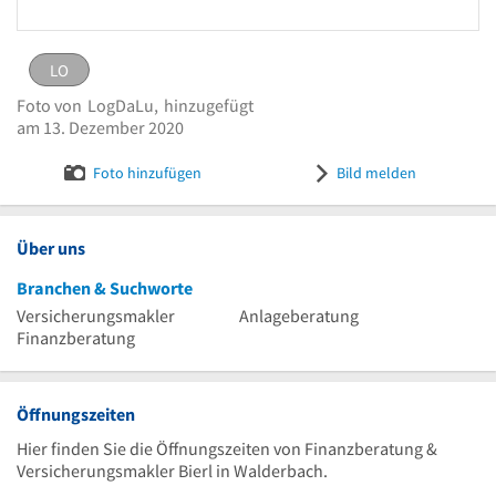
LO
LO
eingestellt von
LogDaLu
am 13. Dezember 2020
Foto von
LogDaLu,
hinzugefügt
Logo Unabhängige Finanzberatung Bierl
Bild melden
am 13. Dezember 2020
Foto hinzufügen
Bild melden
Über uns
Branchen & Suchworte
Versicherungsmakler
Anlageberatung
Finanzberatung
Öffnungszeiten
Hier finden Sie die Öffnungszeiten von Finanzberatung &
Versicherungsmakler Bierl in Walderbach.