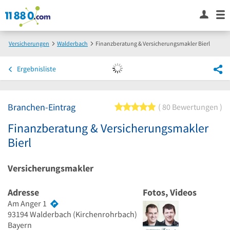
Versicherungen
Walderbach
Finanzberatung & Versicherungsmakler Bierl
Ergebnisliste
Branchen-Eintrag
5 von 5 Sternen
80 Bewertungen
Finanzberatung & Versicherungsmakler
Bierl
Versicherungsmakler
Adresse
Fotos, Videos
Am Anger 1
93194
Walderbach
(Kirchenrohrbach)
Bayern