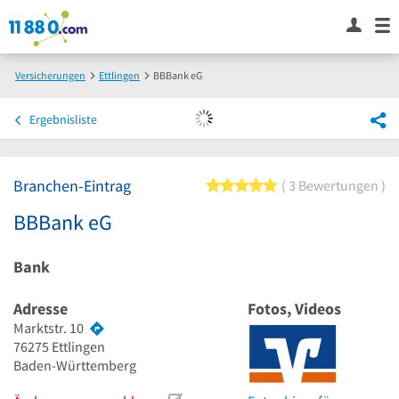
Versicherungen
Ettlingen
BBBank eG
Ergebnisliste
Branchen-Eintrag
5 von 5 Sternen
3 Bewertungen
BBBank eG
Bank
Adresse
Fotos, Videos
Marktstr. 10
76275
Ettlingen
Baden-Württemberg