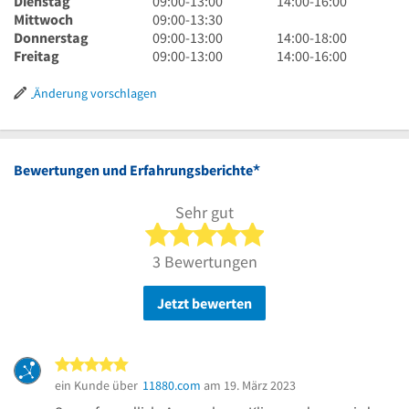
Dienstag
09:00
-
13:00
14:00
-
16:00
bis
Uhr
9
bis
Uhr
Mittwoch
09:00
-
13:30
13
bis
Uhr
9
16
bis
14
Donnerstag
09:00
-
13:00
14:00
-
18:00
Uhr
13
bis
Uhr
9
Uhr
16
Uhr
14
Freitag
09:00
-
13:00
14:00
-
16:00
Uhr
13
bis
Uhr
Uhr
bis
Uhr
Uhr
13
bis
18
bis
Änderung vorschlagen
30
Uhr
13
Uhr
16
Uhr
Uhr
*
Bewertungen und Erfahrungsberichte
Sehr gut
5 von 5 Sternen
3 Bewertungen
Jetzt bewerten
5 von 5 Sternen
ein Kunde über
11880.com
am 19. März 2023