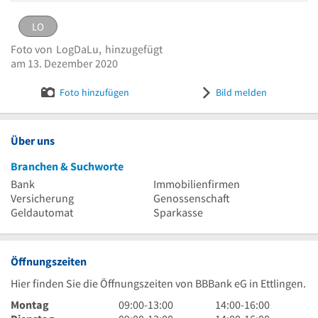
LO
LO
eingestellt von
LogDaLu
am 13. Dezember 2020
Foto von
LogDaLu,
hinzugefügt
Logo BBBank eG
Bild melden
am 13. Dezember 2020
Foto hinzufügen
Bild melden
Über uns
Branchen & Suchworte
Bank
Immobilienfirmen
Versicherung
Genossenschaft
Geldautomat
Sparkasse
Öffnungszeiten
Hier finden Sie die Öffnungszeiten von BBBank eG in Ettlingen.
9
14
Montag
09:00
-
13:00
14:00
-
16:00
Uhr
9
Uhr
14