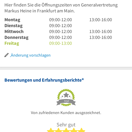
Hier finden Sie die Öffnungszeiten von Generalvertretung
Markus Heine in Frankfurt am Main.
9
13
Montag
09:00
-
12:00
13:00
-
16:00
Uhr
9
Uhr
Dienstag
09:00
-
12:00
bis
Uhr
9
bis
13
Mittwoch
09:00
-
12:00
13:00
-
16:00
12
bis
Uhr
9
16
Uhr
13
Donnerstag
09:00
-
12:00
13:00
-
16:00
Uhr
12
bis
Uhr
9
Uhr
bis
Uhr
Freitag
09:00
-
13:00
Uhr
12
bis
Uhr
16
bis
Uhr
12
bis
Uhr
16
Änderung vorschlagen
Uhr
13
Uhr
Uhr
*
Bewertungen und Erfahrungsberichte
TOP
Von zufriedenen Kunden ausgezeichnet.
Sehr gut
5 von 5 Sternen