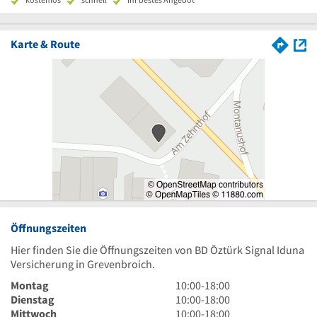
Karte & Route
Öffnungszeiten
Hier finden Sie die Öffnungszeiten von BD Öztürk Signal Iduna
Versicherung in Grevenbroich.
10
Montag
10:00
-
18:00
Uhr
10
Dienstag
10:00
-
18:00
bis
Uhr
10
Mittwoch
10:00
-
18:00