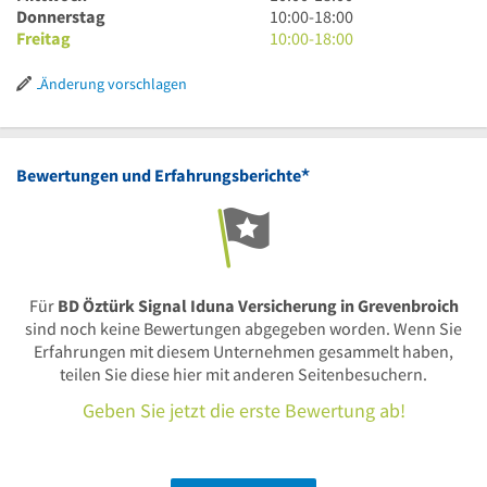
18
bis
Uhr
10
Donnerstag
10:00
-
18:00
Uhr
18
bis
Uhr
10
Freitag
10:00
-
18:00
Uhr
18
bis
Uhr
Uhr
18
bis
Änderung vorschlagen
Uhr
18
Uhr
*
Bewertungen und Erfahrungsberichte
Für
BD Öztürk Signal Iduna Versicherung in Grevenbroich
sind noch keine Bewertungen abgegeben worden. Wenn Sie
Erfahrungen mit diesem Unternehmen gesammelt haben,
teilen Sie diese hier mit anderen Seitenbesuchern.
Geben Sie jetzt die erste Bewertung ab!