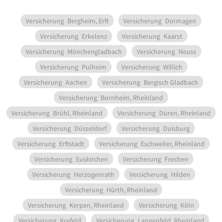
Versicherung
Bergheim, Erft
Versicherung
Dormagen
Versicherung
Erkelenz
Versicherung
Kaarst
Versicherung
Mönchengladbach
Versicherung
Neuss
Versicherung
Pulheim
Versicherung
Willich
Versicherung
Aachen
Versicherung
Bergisch Gladbach
Versicherung
Bornheim, Rheinland
Versicherung
Brühl, Rheinland
Versicherung
Düren, Rheinland
Versicherung
Düsseldorf
Versicherung
Duisburg
Versicherung
Erftstadt
Versicherung
Eschweiler, Rheinland
Versicherung
Euskirchen
Versicherung
Frechen
Versicherung
Herzogenrath
Versicherung
Hilden
Versicherung
Hürth, Rheinland
Versicherung
Kerpen, Rheinland
Versicherung
Köln
Versicherung
Krefeld
Versicherung
Langenfeld, Rheinland