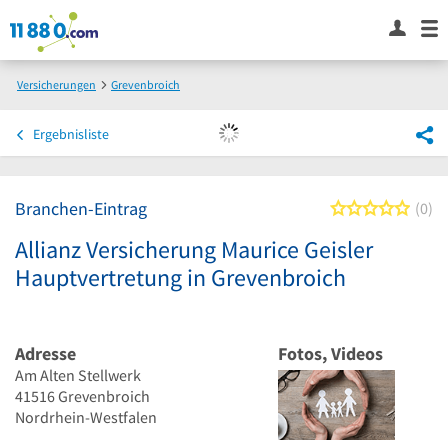
Versicherungen
Grevenbroich
Allianz Versicherung Maurice Geisler Hauptvertretung in Grevenbroich
Ergebnisliste
Branchen-Eintrag
0 von
0
Allianz Versicherung Maurice Geisler
Hauptvertretung in Grevenbroich
Adresse
Fotos, Videos
Am Alten Stellwerk
41516
Grevenbroich
Nordrhein-Westfalen