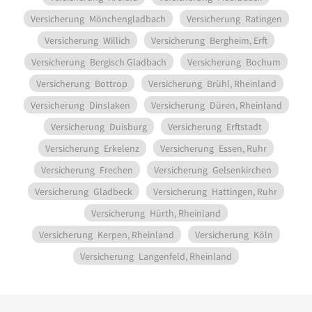
Versicherung
Mönchengladbach
Versicherung
Ratingen
Versicherung
Willich
Versicherung
Bergheim, Erft
Versicherung
Bergisch Gladbach
Versicherung
Bochum
Versicherung
Bottrop
Versicherung
Brühl, Rheinland
Versicherung
Dinslaken
Versicherung
Düren, Rheinland
Versicherung
Duisburg
Versicherung
Erftstadt
Versicherung
Erkelenz
Versicherung
Essen, Ruhr
Versicherung
Frechen
Versicherung
Gelsenkirchen
Versicherung
Gladbeck
Versicherung
Hattingen, Ruhr
Versicherung
Hürth, Rheinland
Versicherung
Kerpen, Rheinland
Versicherung
Köln
Versicherung
Langenfeld, Rheinland