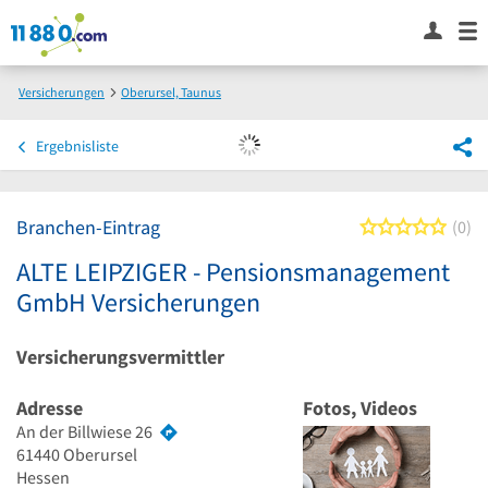
Versicherungen
Oberursel, Taunus
ALTE LEIPZIGER - Pensionsmanagement GmbH Versicherungen
Ergebnisliste
Branchen-Eintrag
0 von
0
ALTE LEIPZIGER - Pensionsmanagement
GmbH Versicherungen
Versicherungsvermittler
Adresse
Fotos, Videos
An der Billwiese 26
61440
Oberursel
Hessen