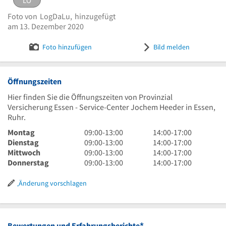
LO
eingestellt von
LogDaLu
am 13. Dezember 2020
Foto von
LogDaLu,
hinzugefügt
Logo Heeder, Jochem
Bild melden
am 13. Dezember 2020
Foto hinzufügen
Bild melden
Öffnungszeiten
Hier finden Sie die Öffnungszeiten von Provinzial
Versicherung Essen - Service-Center Jochem Heeder in Essen,
Ruhr.
9
14
Montag
09:00
-
13:00
14:00
-
17:00
Uhr
9
Uhr
14
Dienstag
09:00
-
13:00
14:00
-
17:00
bis
Uhr
9
bis
Uhr
14
Mittwoch
09:00
-
13:00
14:00
-
17:00
13
bis
Uhr
9
17
bis
Uhr
14
Donnerstag
09:00
-
13:00
14:00
-
17:00
Uhr
13
bis
Uhr
Uhr
17
bis
Uhr
Uhr
13
bis
Uhr
17
bis
Änderung vorschlagen
Uhr
13
Uhr
17
Uhr
Uhr
Bewertungen und Erfahrungsberichte