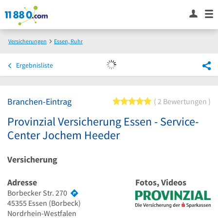
Versicherungen
Essen, Ruhr
Provinzial Versicherung Essen - Service-Center Jochem Heeder
Ergebnisliste
Branchen-Eintrag
5 von 5 Sternen
2 Bewertungen
Provinzial Versicherung Essen - Service-
Center Jochem Heeder
Versicherung
Adresse
Fotos, Videos
Borbecker Str. 270
45355
Essen
(Borbeck)
Nordrhein-Westfalen